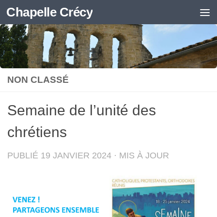
Chapelle Crécy
Skip to content
NON CLASSÉ
Semaine de l’unité des
chrétiens
PUBLIÉ
19 JANVIER 2024
· MIS À JOUR