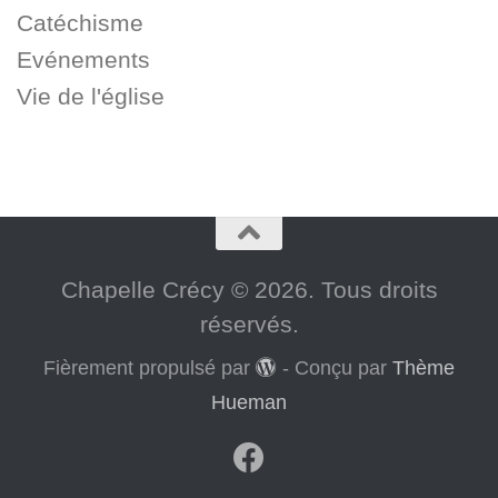
Catéchisme
Evénements
Vie de l'église
Chapelle Crécy © 2026. Tous droits
réservés.
Fièrement propulsé par
- Conçu par
Thème
Hueman