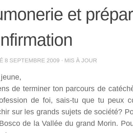
monerie et prépar
nfirmation
IÉ
8 SEPTEMBRE 2009
· MIS À JOUR
 jeune,
ens de terminer ton parcours de catéch
rofession de foi, sais-tu que tu peux c
chir sur les grands sujets de société? P
osco de la Vallée du grand Morin. Pour