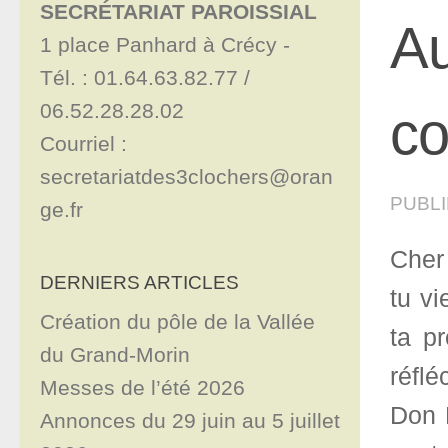
SECRÉTARIAT PAROISSIAL
Au
1 place Panhard à Crécy - 

Tél. : 01.64.63.82.77 / 
06.52.28.28.02

co
Courriel : 
secretariatdes3clochers@oran
PUBL
ge.fr
Cher
DERNIERS ARTICLES
tu vi
Création du pôle de la Vallée
ta p
du Grand-Morin
réflé
Messes de l’été 2026
Don B
Annonces du 29 juin au 5 juillet