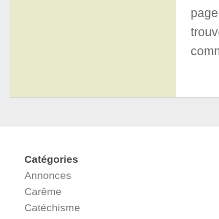
page
trou
comm
Catégories
Annonces
Carême
Catéchisme