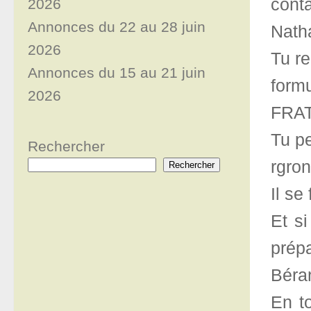
conta
2026
Annonces du 22 au 28 juin
Natha
2026
Tu r
Annonces du 15 au 21 juin
formu
2026
FRAT,
Tu pe
Rechercher
rgro
Rechercher
Il se
Et si
prépa
Béran
En to