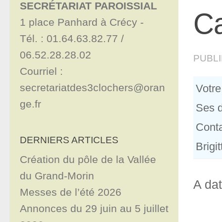
SECRÉTARIAT PAROISSIAL
Ca
1 place Panhard à Crécy - 

Tél. : 01.64.63.82.77 / 
06.52.28.28.02

PUBL
Courriel : 
secretariatdes3clochers@oran
Votre
ge.fr
Ses d
Conta
DERNIERS ARTICLES
Brigi
Création du pôle de la Vallée
du Grand-Morin
A dat
Messes de l’été 2026
Annonces du 29 juin au 5 juillet