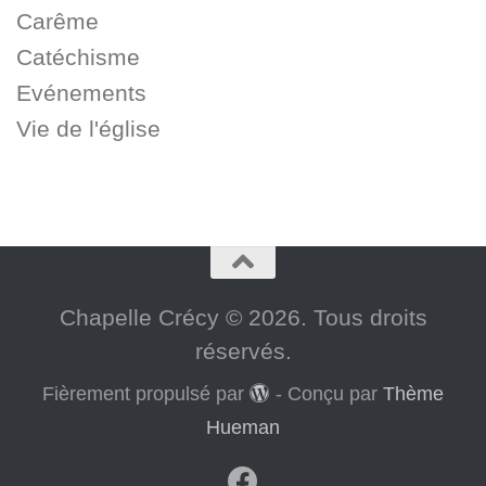
Carême
Catéchisme
Evénements
Vie de l'église
Chapelle Crécy © 2026. Tous droits
réservés.
Fièrement propulsé par
- Conçu par
Thème
Hueman