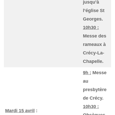
jusqu’à
l’église St
Georges.
10h30 :
Messe des
rameaux à
Crécy-La-
Chapelle.
9h :
Messe
au
presbytère
de Crécy.
10h30 :
Mardi 15 avril
:
Obsèques