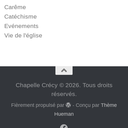
Carême
Catéchisme
Evénements
Vie de l'église
Chapelle Crécy © 2026. Tous droits
réservés.
Fièrement propulsé par
- Conçu par
Thème
Hueman