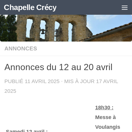
Chapelle Crécy
Skip to content
ANNONCES
Annonces du 12 au 20 avril
PUBLIÉ
11 AVRIL 2025
· MIS À JOUR
17 AVRIL
2025
18h30 :
Messe à
Voulangis
Samedi 12 avril
: