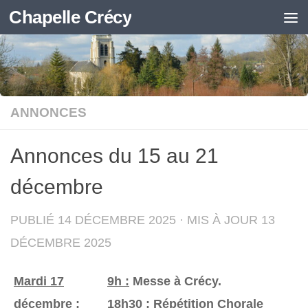
Chapelle Crécy
Skip to content
ANNONCES
Annonces du 15 au 21
décembre
PUBLIÉ
14 DÉCEMBRE 2025
· MIS À JOUR
13
DÉCEMBRE 2025
Mardi 17
9h :
Messe à Crécy.
décembre
:
18h30 :
Répétition Chorale