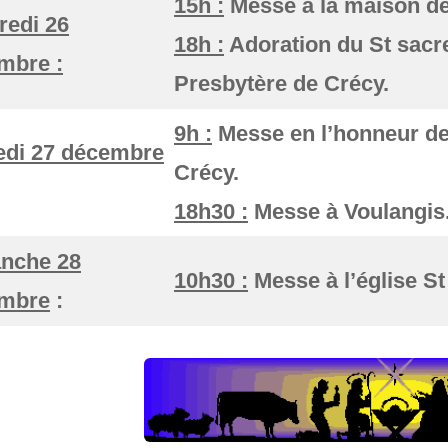
15h :
Messe à la maison de 
redi 26
18h :
Adoration du St sacr
mbre :
Presbytère de Crécy.
9h :
Messe en l’honneur de
di 27 décembre
Crécy.
18h30 :
Messe à Voulangis
nche 28
10h30 :
Messe à l’église S
mbre
: