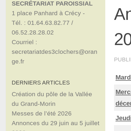
SECRÉTARIAT PAROISSIAL
An
1 place Panhard à Crécy - 

Tél. : 01.64.63.82.77 / 
06.52.28.28.02

2
Courriel : 
secretariatdes3clochers@oran
PUBL
ge.fr
Mard
DERNIERS ARTICLES
Merc
Création du pôle de la Vallée
déce
du Grand-Morin
Messes de l’été 2026
Jeud
Annonces du 29 juin au 5 juillet