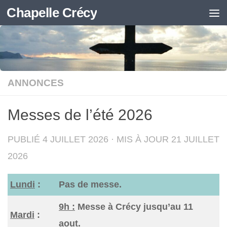
Chapelle Crécy
Skip to content
ANNONCES
Messes de l’été 2026
PUBLIÉ
4 JUILLET 2026
· MIS À JOUR
21 JUILLET
2026
Lundi
:
Pas de messe.
9h :
Messe à Crécy jusqu’au 11
Mardi
:
aout.