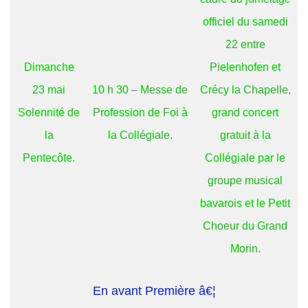
officiel du samedi
22 entre
Dimanche
Pielenhofen et
23 mai
10 h 30 – Messe de
Crécy la Chapelle,
Solennité de
Profession de Foi à
grand concert
la
la Collégiale.
gratuit à la
Pentecôte.
Collégiale par le
groupe musical
bavarois et le Petit
Choeur du Grand
Morin.
En avant Première â€¦