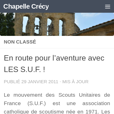
Chapelle Crécy
Skip to content
NON CLASSÉ
En route pour l’aventure avec
LES S.U.F. !
PUBLIÉ
29 JANVIER 2011
· MIS À JOUR
Le mouvement des Scouts Unitaires de
France (S.U.F.) est une association
catholique de scoutisme née en 1971. Les