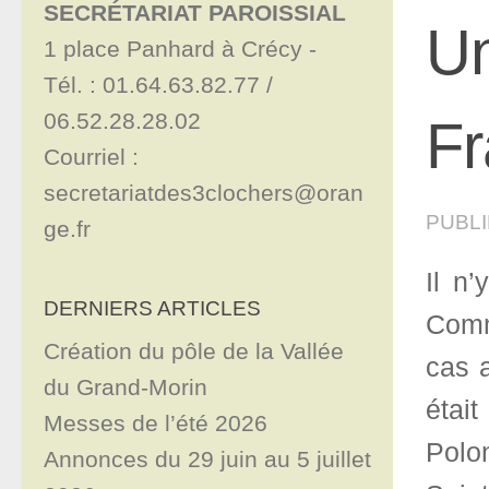
SECRÉTARIAT PAROISSIAL
Un
1 place Panhard à Crécy - 

Tél. : 01.64.63.82.77 / 
06.52.28.28.02

Fr
Courriel : 
secretariatdes3clochers@oran
PUBL
ge.fr
Il n
DERNIERS ARTICLES
Commu
Création du pôle de la Vallée
cas 
du Grand-Morin
étai
Messes de l’été 2026
Polo
Annonces du 29 juin au 5 juillet