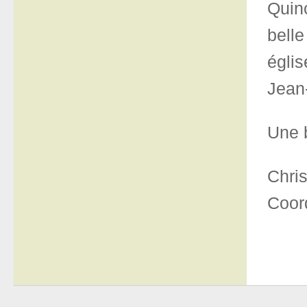
Quin
belle
égli
Jean-
Une b
Chris
Coord