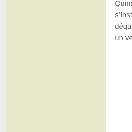
Quin
s’in
dégus
un v