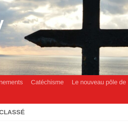
y
nements
Catéchisme
Le nouveau pôle de 
CLASSÉ