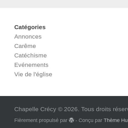
Catégories
Annonces
Carême
Catéchisme
Evénements
Vie de l'église
Chapelle Crécy © 2026. Tous droits réser
Fièrement propulsé par
- Conçu par
Thème H