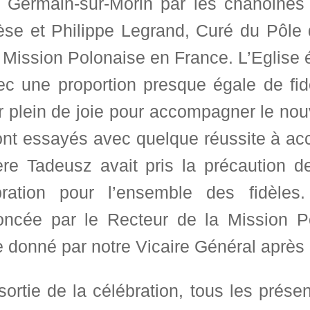
t Germain-sur-Morin par les chanoines
èse et Philippe Legrand, Curé du Pôle
 Mission Polonaise en France. L’Eglise 
c une proportion presque égale de fidè
r plein de joie pour accompagner le no
ont essayés avec quelque réussite à a
ère Tadeusz avait pris la précaution d
bration pour l’ensemble des fidèles
oncée par le Recteur de la Mission Po
e donné par notre Vicaire Général après
sortie de la célébration, tous les prés