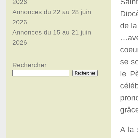
Sain
2026
Annonces du 22 au 28 juin
Dioc
2026
de la
Annonces du 15 au 21 juin
…ave
2026
coeu
se s
Rechercher
le P
Rechercher
célé
pron
grâc
A la 