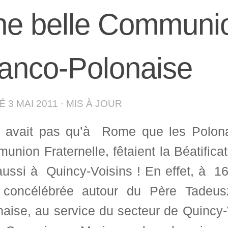
e belle Communion
anco-Polonaise
IÉ
3 MAI 2011
· MIS À JOUR
’y avait pas qu’à Rome que les Polona
nion Fraternelle, fêtaient la Béatificat
aussi à Quincy-Voisins ! En effet, à 1
t concélébrée autour du Père Tadeus
naise, au service du secteur de Quincy-