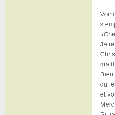
Voic
s’emp
«Che
Je re
Chris
ma th
Bien 
qui é
et vo
Merci
Si c