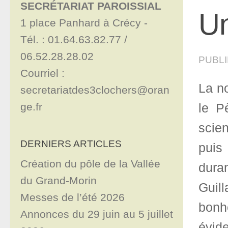
SECRÉTARIAT PAROISSIAL
Un
1 place Panhard à Crécy - 

Tél. : 01.64.63.82.77 / 
06.52.28.28.02

PUBL
Courriel : 
La no
secretariatdes3clochers@oran
ge.fr
le P
scien
DERNIERS ARTICLES
puis
Création du pôle de la Vallée
duran
du Grand-Morin
Guil
Messes de l’été 2026
bonh
Annonces du 29 juin au 5 juillet
évide