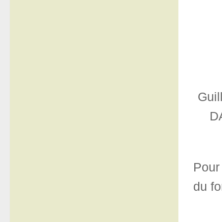
Guil
DA
Pour 
du fo