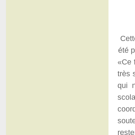
Cett
été p
«Ce 
très 
qui 
scol
coord
sout
rest