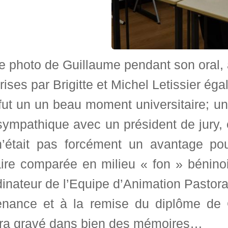
e photo de Guillaume pendant son oral, a
rises par Brigitte et Michel Letissier é
fut un un beau moment universitaire; un
sympathique avec un président de jury, 
n’était pas forcément un avantage pou
aire comparée en milieu « fon » bénin
inateur de l’Equipe d’Animation Pastora
enance et à la remise du diplôme de G
era gravé dans bien des mémoires…