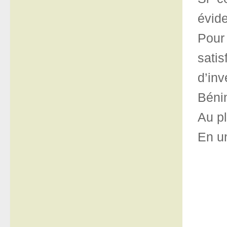
évide
Pour
sati
d’in
Bénin
Au pl
En un