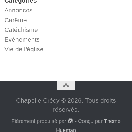
Catégories
Annonces
Carême
Catéchisme
Evénements
Vie de l'église
Chapelle Crécy © 2026. Tous droits
réservés.
Fièrement propulsé par
- Conçu par
Thème
Hueman