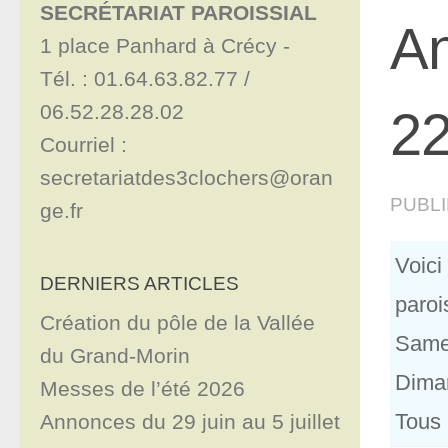
SECRÉTARIAT PAROISSIAL
An
1 place Panhard à Crécy - 

Tél. : 01.64.63.82.77 / 
06.52.28.28.02

22
Courriel : 
secretariatdes3clochers@oran
PUBL
ge.fr
Voic
DERNIERS ARTICLES
paroi
Création du pôle de la Vallée
Samed
du Grand-Morin
Dima
Messes de l’été 2026
Tous 
Annonces du 29 juin au 5 juillet