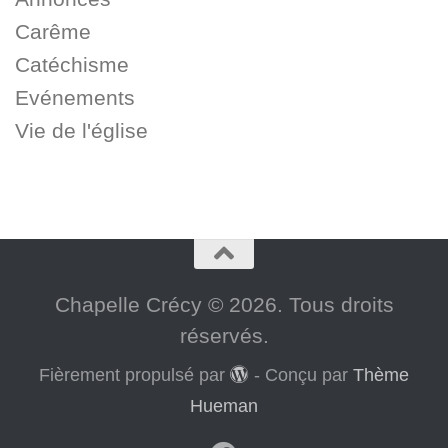
Carême
Catéchisme
Evénements
Vie de l'église
Chapelle Crécy © 2026. Tous droits
réservés.
Fièrement propulsé par
- Conçu par
Thème
Hueman