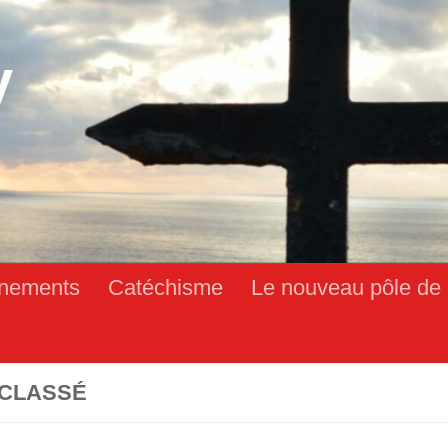
y
nements
Catéchisme
Le nouveau pôle de 
CLASSÉ