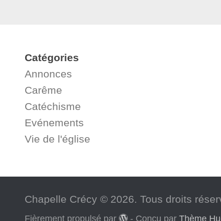
Catégories
Annonces
Carême
Catéchisme
Evénements
Vie de l'église
Chapelle Crécy © 2026. Tous droits réser
Fièrement propulsé par
- Conçu par
Thème H