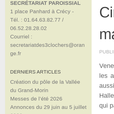
SECRÉTARIAT PAROISSIAL
Ci
1 place Panhard à Crécy - 

Tél. : 01.64.63.82.77 / 
06.52.28.28.02

ma
Courriel : 
secretariatdes3clochers@oran
PUBL
ge.fr
Vene
DERNIERS ARTICLES
les 
Création du pôle de la Vallée
auss
du Grand-Morin
Halle
Messes de l’été 2026
qui p
Annonces du 29 juin au 5 juillet