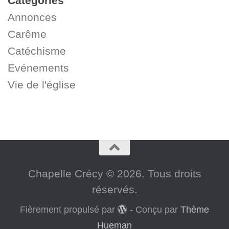
Catégories
Annonces
Carême
Catéchisme
Evénements
Vie de l'église
Chapelle Crécy © 2026. Tous droits
réservés.
Fièrement propulsé par
- Conçu par
Thème
Hueman