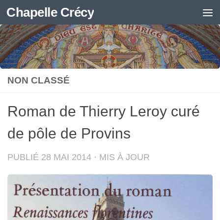
Chapelle Crécy
Skip to content
NON CLASSÉ
Roman de Thierry Leroy curé
de pôle de Provins
PUBLIÉ
28 MAI 2014
· MIS À JOUR