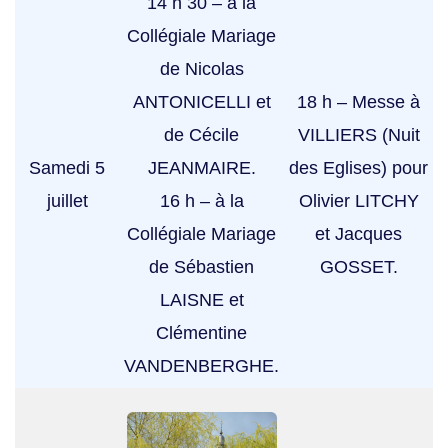
14 h 30 – à la
Collégiale Mariage
de Nicolas
ANTONICELLI et
18 h – Messe à
de Cécile
VILLIERS (Nuit
Samedi 5
JEANMAIRE.
des Eglises) pour
juillet
16 h – à la
Olivier LITCHY
Collégiale Mariage
et Jacques
de Sébastien
GOSSET.
LAISNE et
Clémentine
VANDENBERGHE.