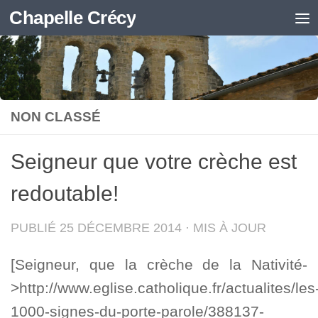
Chapelle Crécy
Skip to content
NON CLASSÉ
Seigneur que votre crèche est
redoutable!
PUBLIÉ
25 DÉCEMBRE 2014
· MIS À JOUR
[Seigneur, que la crèche de la Nativité-
>http://www.eglise.catholique.fr/actualites/les
1000-signes-du-porte-parole/388137-