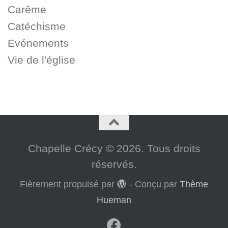
Carême
Catéchisme
Evénements
Vie de l'église
Chapelle Crécy © 2026. Tous droits
réservés.
Fièrement propulsé par
- Conçu par
Thème
Hueman