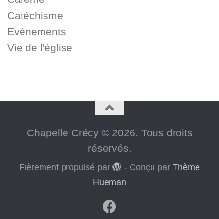
Catéchisme
Evénements
Vie de l'église
Chapelle Crécy © 2026. Tous droits
réservés.
Fièrement propulsé par
- Conçu par
Thème
Hueman