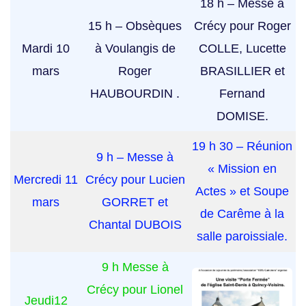
18 h – Messe à
15 h – Obsèques
Crécy pour Roger
Mardi 10
à Voulangis de
COLLE, Lucette
mars
Roger
BRASILLIER et
HAUBOURDIN .
Fernand
DOMISE.
19 h 30 – Réunion
9 h – Messe à
« Mission en
Mercredi 11
Crécy pour Lucien
Actes » et Soupe
mars
GORRET et
de Carême à la
Chantal DUBOIS
salle paroissiale.
9 h Messe à
Crécy pour Lionel
Jeudi12