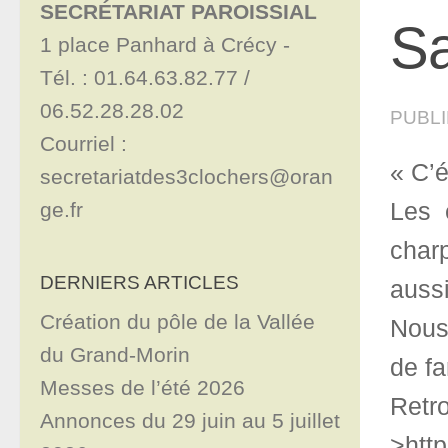
SECRÉTARIAT PAROISSIAL
Sa
1 place Panhard à Crécy - 

Tél. : 01.64.63.82.77 / 
06.52.28.28.02

PUBL
Courriel : 
« C’é
secretariatdes3clochers@oran
ge.fr
Les 
char
DERNIERS ARTICLES
aussi
Création du pôle de la Vallée
Nous
du Grand-Morin
de fa
Messes de l’été 2026
Re
Annonces du 29 juin au 5 juillet
>http