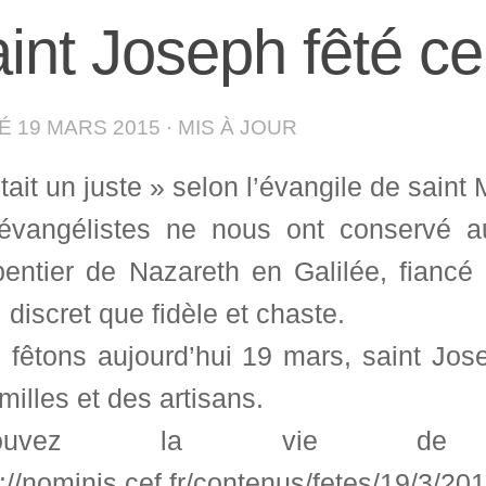
int Joseph fêté c
IÉ
19 MARS 2015
· MIS À JOUR
tait un juste » selon l’évangile de saint 
évangélistes ne nous ont conservé a
pentier de Nazareth en Galilée, fianc
 discret que fidèle et chaste.
 fêtons aujourd’hui 19 mars, saint Jose
milles et des artisans.
trouvez la vie de 
://nominis.cef.fr/contenus/fetes/19/3/20