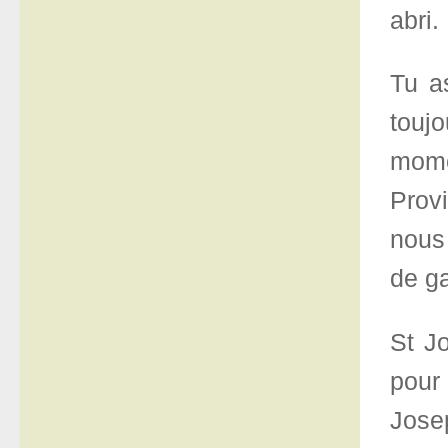
abri.
Tu a
toujo
mome
Provi
nous 
de ga
St J
pour 
Jose