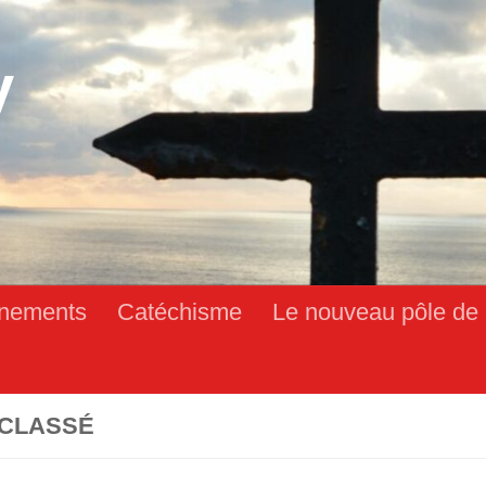
y
nements
Catéchisme
Le nouveau pôle de 
CLASSÉ