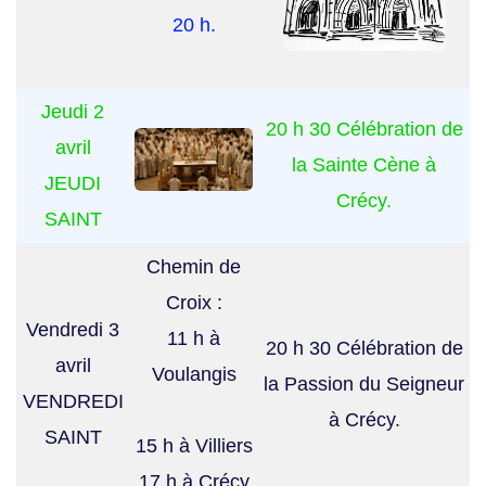
20 h.
Jeudi 2
20 h 30 Célébration de
avril
la Sainte Cène à
JEUDI
Crécy.
SAINT
Chemin de
Croix :
Vendredi 3
11 h à
20 h 30 Célébration de
avril
Voulangis
la Passion du Seigneur
VENDREDI
à Crécy.
SAINT
15 h à Villiers
17 h à Crécy