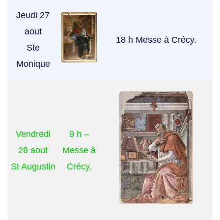
Jeudi 27
aout
18 h Messe à Crécy.
Ste
Monique
Vendredi
9 h –
28 aout
Messe à
St Augustin
Crécy.