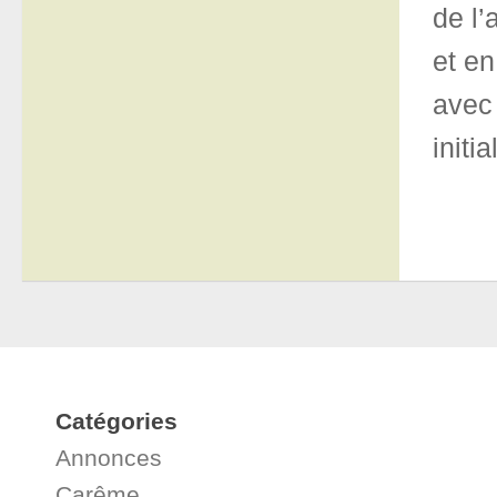
de l’
et en
avec 
initi
Catégories
Annonces
Carême