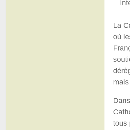
int
La Co
où le
Fran
souti
dérè
mais
Dans 
Catho
tous 