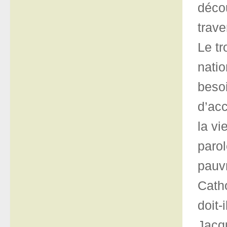
décou
trave
Le tr
natio
besoi
d’acc
la vi
paro
pauvr
Cath
doit-
Jacqu