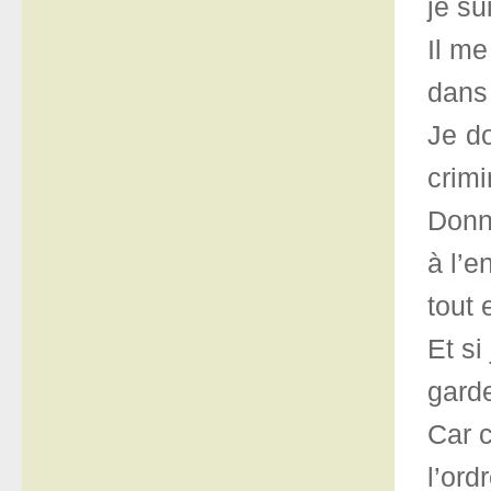
je su
Il me
dans
Je do
crimi
Donn
à l’e
tout
Et si
gard
Car c
l’ord