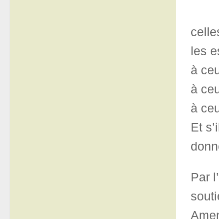
celle
les e
à ce
à ce
à ce
Et s’
donn
Par l
souti
Ame