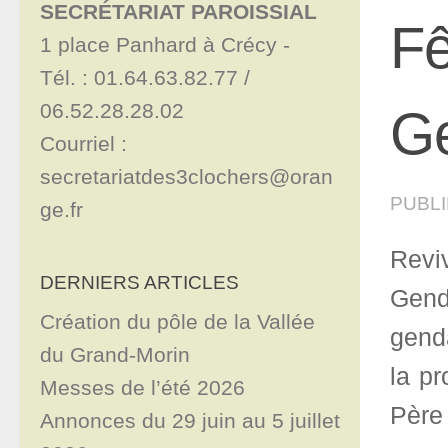
SECRÉTARIAT PAROISSIAL
Fê
1 place Panhard à Crécy - 

Tél. : 01.64.63.82.77 / 
06.52.28.28.02

G
Courriel : 
secretariatdes3clochers@oran
PUBL
ge.fr
Revi
DERNIERS ARTICLES
Gend
Création du pôle de la Vallée
gend
du Grand-Morin
la p
Messes de l’été 2026
Père
Annonces du 29 juin au 5 juillet