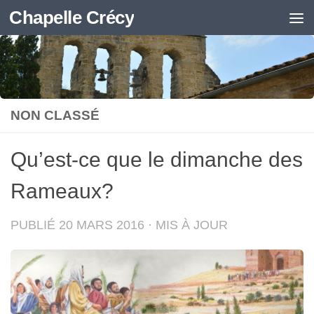
Chapelle Crécy
Skip to content
NON CLASSÉ
Qu’est-ce que le dimanche des
Rameaux?
PUBLIÉ
20 MARS 2016
· MIS À JOUR