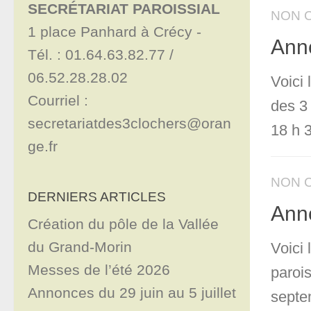
SECRÉTARIAT PAROISSIAL
NON 
1 place Panhard à Crécy - 

Ann
Tél. : 01.64.63.82.77 / 
06.52.28.28.02

Voici
Courriel : 
des 3
secretariatdes3clochers@oran
18 h 3
ge.fr
NON 
DERNIERS ARTICLES
Ann
Création du pôle de la Vallée
du Grand-Morin
Voici
Messes de l’été 2026
paroi
Annonces du 29 juin au 5 juillet
septe