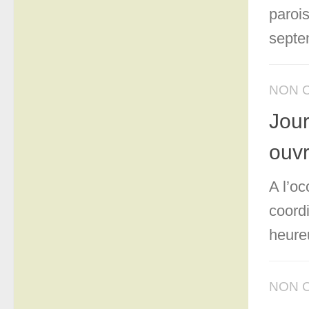
paroi
septe
NON 
Jour
ouvr
A l’o
coordi
heureu
NON 