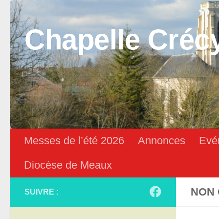
Skip to content
Chapelle Créc
Messes de l’été 2026
Annonces
Evé
Diocèse de Meaux
NON 
SUIVRE :