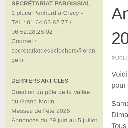
SECRÉTARIAT PAROISSIAL
An
1 place Panhard à Crécy - 

Tél. : 01.64.63.82.77 / 
06.52.28.28.02

2
Courriel : 
secretariatdes3clochers@oran
PUBL
ge.fr
Voic
DERNIERS ARTICLES
pour 
Création du pôle de la Vallée
du Grand-Morin
Same
Messes de l’été 2026
Dima
Annonces du 29 juin au 5 juillet
Tous 