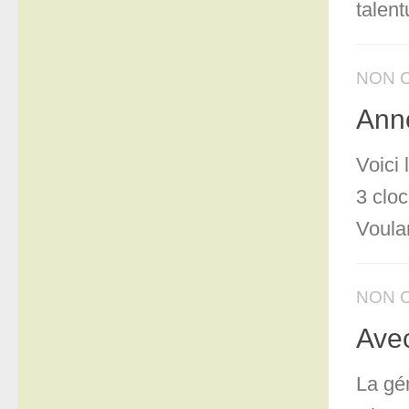
talen
NON 
Ann
Voici
3 clo
Voula
NON 
Avec
La gé