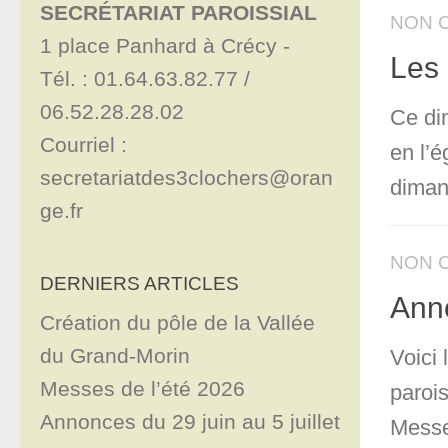
SECRÉTARIAT PAROISSIAL
NON 
1 place Panhard à Crécy - 

Les 
Tél. : 01.64.63.82.77 / 
06.52.28.28.02

Ce di
Courriel : 
en l’
secretariatdes3clochers@oran
dimanc
ge.fr
NON 
DERNIERS ARTICLES
Ann
Création du pôle de la Vallée
du Grand-Morin
Voici
Messes de l’été 2026
parois
Annonces du 29 juin au 5 juillet
Messe