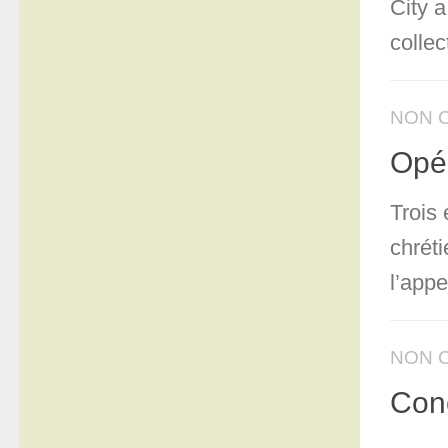
City 
collec
NON 
Opér
Trois 
chrét
l’appe
NON 
Conc