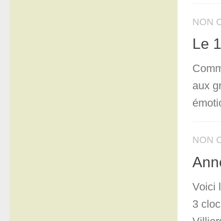
NON 
Le 1
Comme
aux g
émotio
NON 
Ann
Voici
3 clo