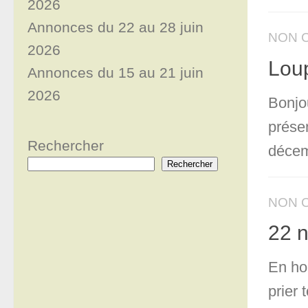
2026
Annonces du 22 au 28 juin
NON 
2026
Loup
Annonces du 15 au 21 juin
2026
Bonjou
prése
Rechercher
décem
Rechercher
NON 
22 n
En ho
prier 