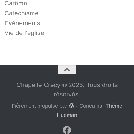
Carême
Catéchisme
Evénements
Vie de l'église
Chapelle Crécy © 2026. Tous droits
réservés.
Fièrement propulsé par
- Conçu par
Thème
Hueman