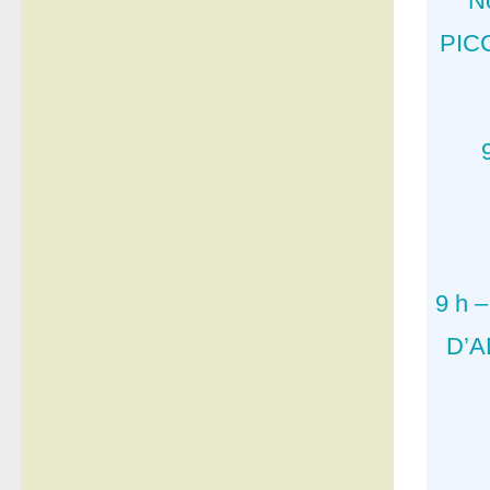
N
PICC
9 h 
D’A