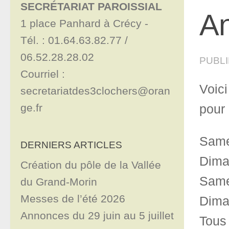
SECRÉTARIAT PAROISSIAL
An
1 place Panhard à Crécy - 

Tél. : 01.64.63.82.77 / 
06.52.28.28.02

PUBL
Courriel : 
Voic
secretariatdes3clochers@oran
ge.fr
pour 
Same
DERNIERS ARTICLES
Dima
Création du pôle de la Vallée
Same
du Grand-Morin
Messes de l’été 2026
Dima
Annonces du 29 juin au 5 juillet
Tous 