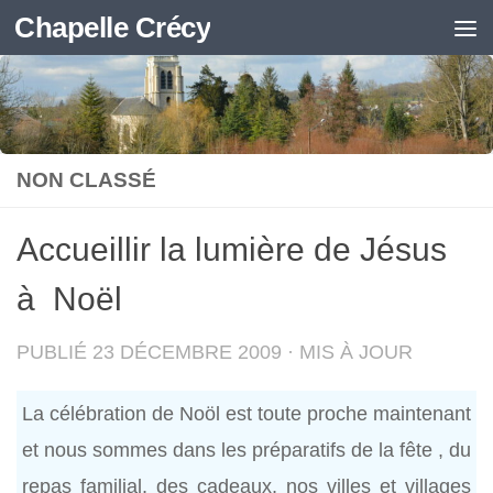
Chapelle Crécy
Skip to content
NON CLASSÉ
Accueillir la lumière de Jésus
à Noël
PUBLIÉ
23 DÉCEMBRE 2009
· MIS À JOUR
La célébration de Noöl est toute proche maintenant
et nous sommes dans les préparatifs de la fête , du
repas familial, des cadeaux, nos villes et villages