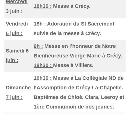
Mercredi
18h30 :
Messe à Crécy.
3 juin
:
Vendredi
18h :
Adoration du St Sacrement
5 juin :
suivie de la messe à Crécy.
9h :
Messe en l’honneur de Notre
Samedi 6
Bienheureuse Vierge Marie à Crécy.
juin :
18h30 :
Messe à Villiers.
10h30 :
Messe à La Collégiale ND de
Dimanche
l’Assomption de Crécy-La-Chapelle.
7 juin :
Baptêmes de Chloé, Clara, Leeroy et
1ère Communion de nos jeunes.