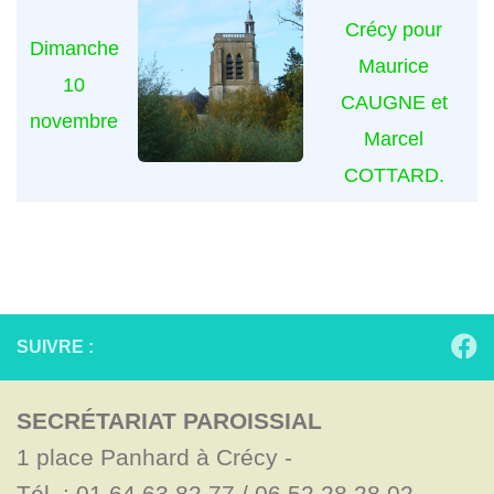
Crécy pour
Dimanche
Maurice
10
CAUGNE et
novembre
Marcel
COTTARD.
SUIVRE :
SECRÉTARIAT PAROISSIAL
1 place Panhard à Crécy - 

Tél. : 01.64.63.82.77 / 06.52.28.28.02
