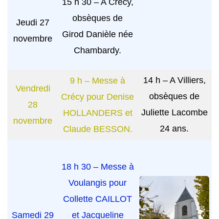
15 h 30 – A Crécy,
obsèques de
Jeudi 27
Girod Danièle née
novembre
Chambardy.
14 h – A Villiers,
9 h – Messe à
Vendredi
obsèques de
Crécy pour Denise
28
Juliette Lacombe
HOLLANDERS et
novembre
24 ans.
Claude BESSON.
18 h 30 – Messe à
Voulangis pour
Collette CAILLOT
Samedi 29
et Jacqueline