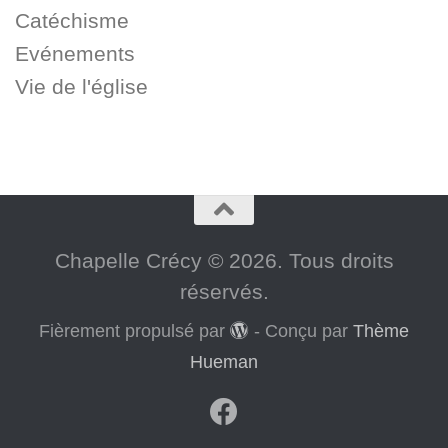
Catéchisme
Evénements
Vie de l'église
Chapelle Crécy © 2026. Tous droits
réservés.
Fièrement propulsé par
- Conçu par
Thème
Hueman