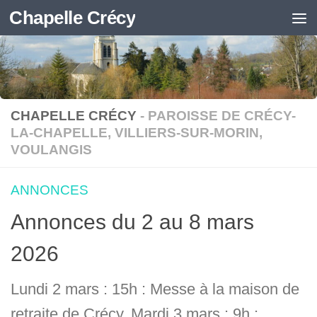
Chapelle Crécy
Skip to content
CHAPELLE CRÉCY
- PAROISSE DE CRÉCY-
LA-CHAPELLE, VILLIERS-SUR-MORIN,
VOULANGIS
ANNONCES
Annonces du 2 au 8 mars
2026
Lundi 2 mars : 15h : Messe à la maison de
retraite de Crécy. Mardi 3 mars : 9h :