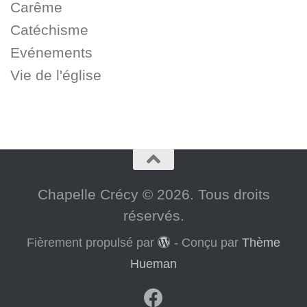
Carême
Catéchisme
Evénements
Vie de l'église
Chapelle Crécy © 2026. Tous droits
réservés.
Fièrement propulsé par
- Conçu par
Thème
Hueman