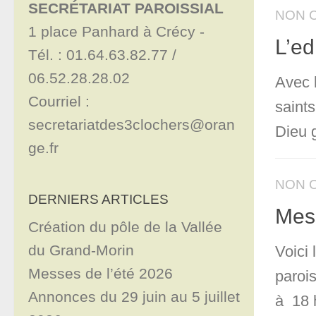
SECRÉTARIAT PAROISSIAL
NON 
1 place Panhard à Crécy - 

L’ed
Tél. : 01.64.63.82.77 / 
06.52.28.28.02

Avec 
Courriel : 
saint
secretariatdes3clochers@oran
Dieu g
ge.fr
NON 
DERNIERS ARTICLES
Mes
Création du pôle de la Vallée
du Grand-Morin
Voici
Messes de l’été 2026
paroi
Annonces du 29 juin au 5 juillet
à 18 h