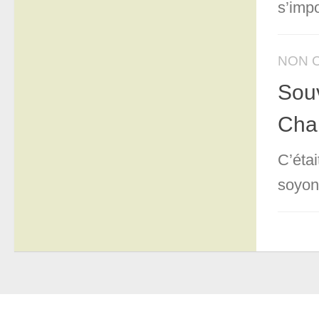
s’impo
NON 
Souv
Cha
C’étai
soyons