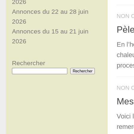
2026
Annonces du 22 au 28 juin
NON 
2026
Pèle
Annonces du 15 au 21 juin
2026
En l’h
chale
Rechercher
proce
Rechercher
NON 
Mess
Voici 
remer