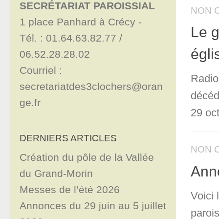
SECRÉTARIAT PAROISSIAL
NON 
1 place Panhard à Crécy - 

Le g
Tél. : 01.64.63.82.77 / 
égli
06.52.28.28.02

Courriel : 
Radio
secretariatdes3clochers@oran
décéd
ge.fr
29 oct
DERNIERS ARTICLES
NON 
Création du pôle de la Vallée
Ann
du Grand-Morin
Messes de l’été 2026
Voici
Annonces du 29 juin au 5 juillet
paroi