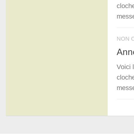
cloch
messe
NON 
Ann
Voici
cloch
messe