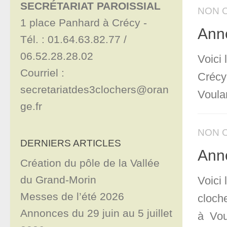
SECRÉTARIAT PAROISSIAL
NON 
1 place Panhard à Crécy - 

Anno
Tél. : 01.64.63.82.77 / 
06.52.28.28.02

Voici 
Courriel : 
Crécy
secretariatdes3clochers@oran
Voula
ge.fr
NON 
DERNIERS ARTICLES
Anno
Création du pôle de la Vallée
du Grand-Morin
Voici
Messes de l’été 2026
cloch
Annonces du 29 juin au 5 juillet
à Vou