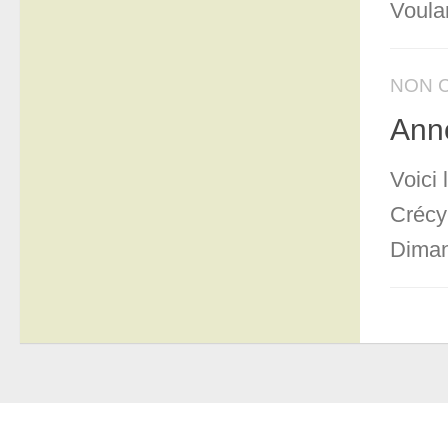
Voula
NON 
Ann
Voici
Crécy
Diman