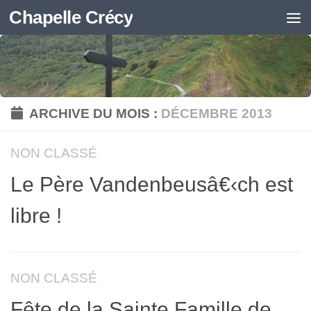
Chapelle Crécy
Skip to content
ARCHIVE DU MOIS :
DÉCEMBRE 2013
NON CLASSÉ
Le Père Vandenbeusâ€‹ch est
libre !
NON CLASSÉ
Fête de la Sainte Famille de