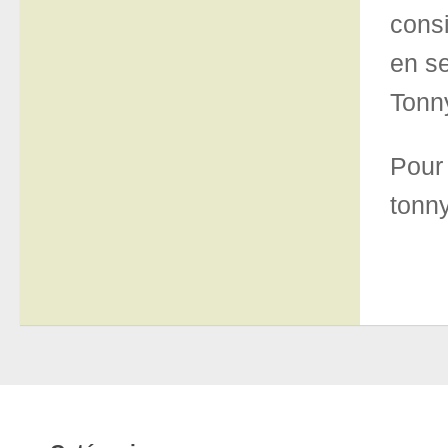
consi
en se
Tonny
Pou
tonn