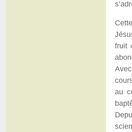
s’ad
Cett
Jésus
fruit
abon
Avec 
cour
au c
bapt
Depu
sciem