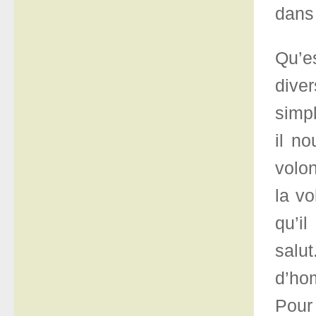
dans 
Qu’e
dive
simpl
il no
volon
la vo
qu’il
salu
d’hom
Pour