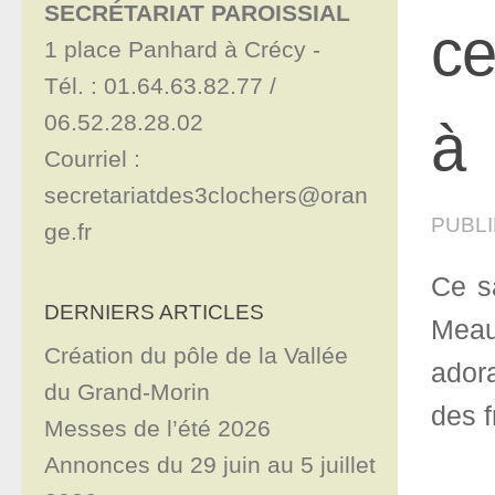
SECRÉTARIAT PAROISSIAL
ce
1 place Panhard à Crécy - 

Tél. : 01.64.63.82.77 / 
06.52.28.28.02

à 
Courriel : 
secretariatdes3clochers@oran
PUBL
ge.fr
Ce s
DERNIERS ARTICLES
Meau
Création du pôle de la Vallée
adora
du Grand-Morin
des f
Messes de l’été 2026
Annonces du 29 juin au 5 juillet