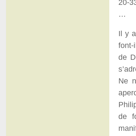
20-3
…
Il y 
font-
de D
s’adr
Ne n
aperc
Phil
de f
mani