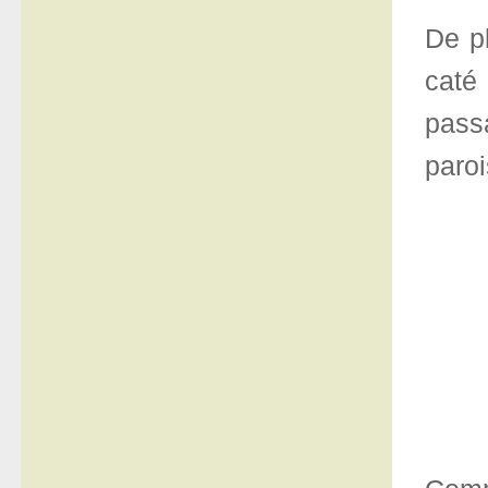
De pl
caté
passa
paroi