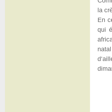
Comm
la cr
En c
qui é
afric
natal
d’ai
dima