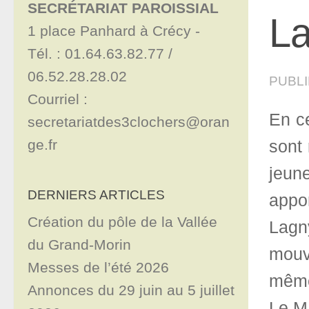
SECRÉTARIAT PAROISSIAL
La
1 place Panhard à Crécy - 

Tél. : 01.64.63.82.77 / 
06.52.28.28.02

PUBL
Courriel : 
En c
secretariatdes3clochers@oran
ge.fr
sont 
jeun
DERNIERS ARTICLES
appo
Création du pôle de la Vallée
Lagn
du Grand-Morin
mouv
Messes de l’été 2026
même
Annonces du 29 juin au 5 juillet
Le M