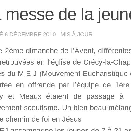
 messe de la jeu
IÉ
6 DÉCEMBRE 2010
· MIS À JOUR
e 2ème dimanche de l’Avent, différentes
retrouvées en l’église de Crécy-la-Chap
es du M.E.J (Mouvement Eucharistique de
rtée en offrande par l’équipe de 1èr
y et Meaux étaient de passage à C
ement scoutisme. Un bien beau mélang
 chemin de foi en Jésus
EJ accompagne les jeunes de 7 à 21 ans 