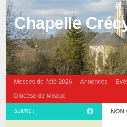
Skip to content
Chapelle Créc
Messes de l’été 2026
Annonces
Evé
Diocèse de Meaux
NON 
SUIVRE :