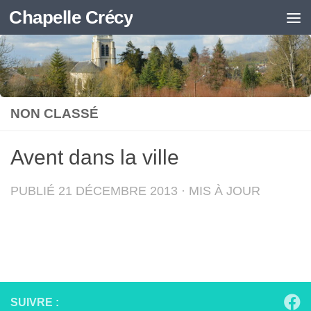
Chapelle Crécy
Skip to content
NON CLASSÉ
Avent dans la ville
PUBLIÉ
21 DÉCEMBRE 2013
· MIS À JOUR
SUIVRE :