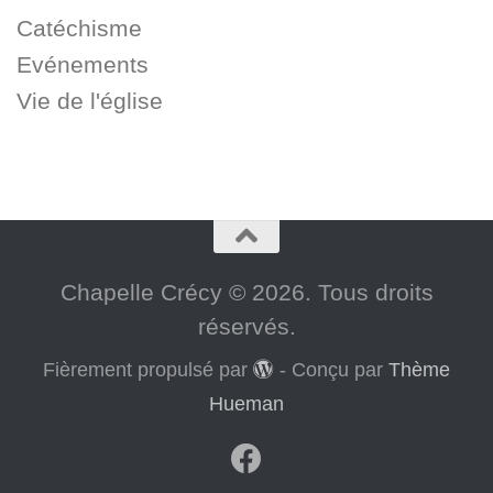
Catéchisme
Evénements
Vie de l'église
Chapelle Crécy © 2026. Tous droits
réservés.
Fièrement propulsé par
- Conçu par
Thème
Hueman