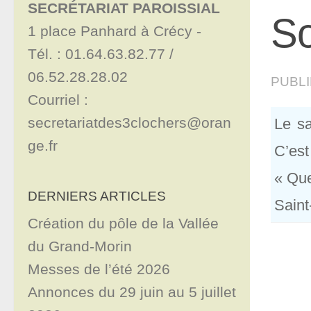
SECRÉTARIAT PAROISSIAL
So
1 place Panhard à Crécy - 

Tél. : 01.64.63.82.77 / 
06.52.28.28.02

PUBL
Courriel : 
secretariatdes3clochers@oran
Le s
ge.fr
C’est
« Que
DERNIERS ARTICLES
Saint
Création du pôle de la Vallée
du Grand-Morin
Messes de l’été 2026
Annonces du 29 juin au 5 juillet