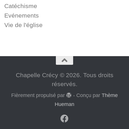
Catéchisme
Evénements
Vie de l'église
Chapelle Crécy © 2026. Tous droits
réservés.
Fièrement propulsé par
- Conçu par
Thème
Hueman